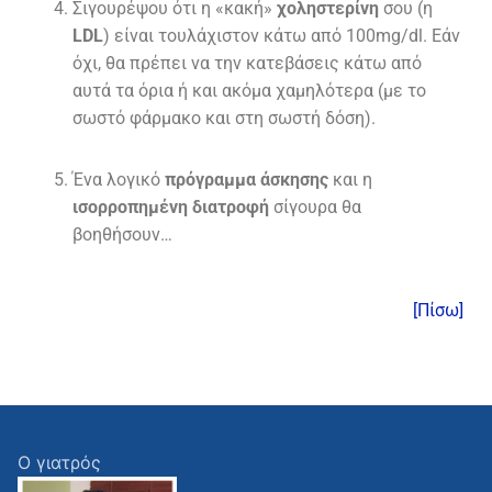
Σιγουρέψου ότι η «κακή»
χοληστερίνη
σου (η
LDL
) είναι τουλάχιστον κάτω από 100mg/dl. Εάν
όχι, θα πρέπει να την κατεβάσεις κάτω από
αυτά τα όρια ή και ακόμα χαμηλότερα (με το
σωστό φάρμακο και στη σωστή δόση).
Ένα λογικό
πρόγραμμα άσκησης
και η
ισορρoπημένη διατροφή
σίγουρα θα
βοηθήσουν…
[Πίσω]
Ο γιατρός